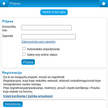
Prijava
Switch to full style
Prijava
Korisničko
ime:
Zaporka:
Zaboravio/la sam zaporku
Automatsko prijavljivanje
Sakrij moj online status
Registracija
Da bi se mogao/la prijaviti, moraš se registrirati.
Registracijom, koja traje nekoliko sekundi, dobivaš ovlasti/mogućnosti koje
neregistrirane osobe nemaju.
Prije registriranja/prijavljivanja, molim(o), prouči Uvjete korištenja i Pravila
koja vrijede na forumu.
Uvjeti korištenja
|
Zaštita privatnosti
Registracija