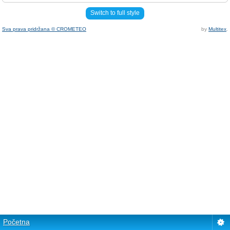
Switch to full style
Sva prava pridržana © CROMETEO
by
Multitex
.
Početna