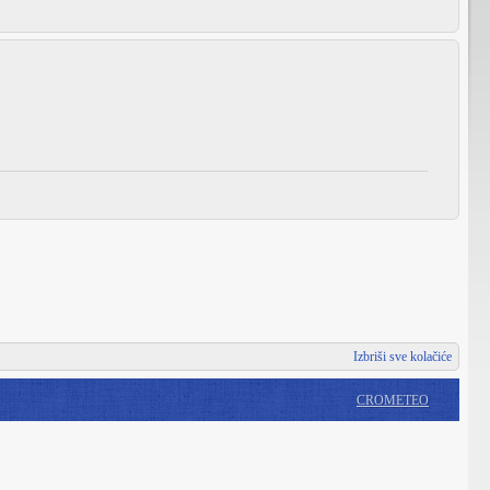
Izbriši sve kolačiće
CROMETEO