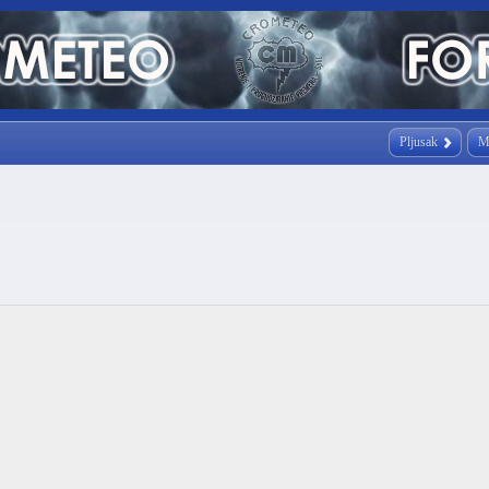
Pljusak
M