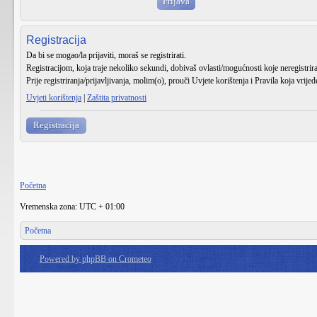
Registracija
Da bi se mogao/la prijaviti, moraš se registrirati.
Registracijom, koja traje nekoliko sekundi, dobivaš ovlasti/mogućnosti koje neregistri
Prije registriranja/prijavljivanja, molim(o), prouči Uvjete korištenja i Pravila koja vrije
Uvjeti korištenja
|
Zaštita privatnosti
Registracija
Početna
Vremenska zona: UTC + 01:00
Početna
Powered by phpBB on Crometeo