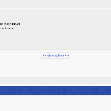
rane osobe nemaju.
de na forumu.
Switch to mobile style