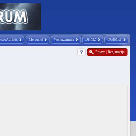
eteoAdriatic
Meteociel
Wetterzentrale
DHMZ
OGIMET
Prijava
|
Registracija