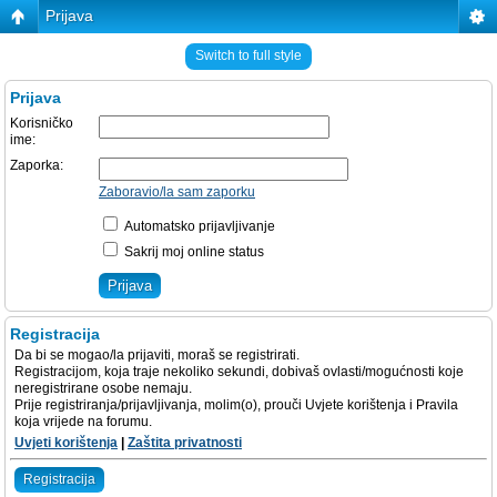
Prijava
Switch to full style
Prijava
Korisničko
ime:
Zaporka:
Zaboravio/la sam zaporku
Automatsko prijavljivanje
Sakrij moj online status
Registracija
Da bi se mogao/la prijaviti, moraš se registrirati.
Registracijom, koja traje nekoliko sekundi, dobivaš ovlasti/mogućnosti koje
neregistrirane osobe nemaju.
Prije registriranja/prijavljivanja, molim(o), prouči Uvjete korištenja i Pravila
koja vrijede na forumu.
Uvjeti korištenja
|
Zaštita privatnosti
Registracija