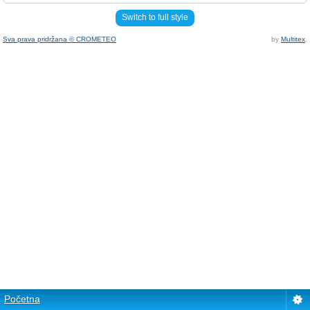
Switch to full style
Sva prava pridržana © CROMETEO
by
Multitex
.
Početna