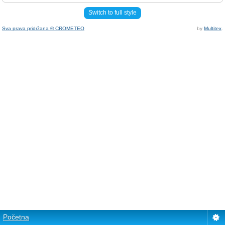
Switch to full style
Sva prava pridržana © CROMETEO
by
Multitex
.
Početna