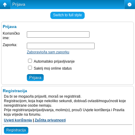
Prijava
Switch to full style
Prijava
Korisničko
ime:
Zaporka:
Zaboravio/la sam zaporku
Automatsko prijavljivanje
Sakrij moj online status
Registracija
Da bi se mogao/la prijaviti, moraš se registrirati.
Registracijom, koja traje nekoliko sekundi, dobivaš ovlasti/mogućnosti koje
neregistrirane osobe nemaju.
Prije registriranja/prijavljivanja, molim(o), prouči Uvjete korištenja i Pravila
koja vrijede na forumu.
Uvjeti korištenja
|
Zaštita privatnosti
Registracija