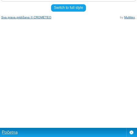
Switch to full style
Sva prava pridržana © CROMETEO
by
Multitex
.
Početna