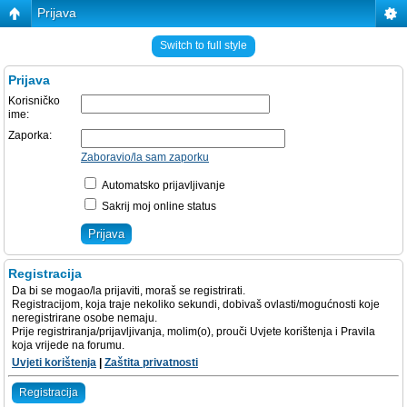
Prijava
Switch to full style
Prijava
Korisničko
ime:
Zaporka:
Zaboravio/la sam zaporku
Automatsko prijavljivanje
Sakrij moj online status
Registracija
Da bi se mogao/la prijaviti, moraš se registrirati.
Registracijom, koja traje nekoliko sekundi, dobivaš ovlasti/mogućnosti koje
neregistrirane osobe nemaju.
Prije registriranja/prijavljivanja, molim(o), prouči Uvjete korištenja i Pravila
koja vrijede na forumu.
Uvjeti korištenja
|
Zaštita privatnosti
Registracija