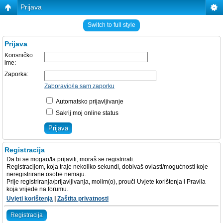
Prijava
Switch to full style
Prijava
Korisničko
ime:
Zaporka:
Zaboravio/la sam zaporku
Automatsko prijavljivanje
Sakrij moj online status
Registracija
Da bi se mogao/la prijaviti, moraš se registrirati.
Registracijom, koja traje nekoliko sekundi, dobivaš ovlasti/mogućnosti koje
neregistrirane osobe nemaju.
Prije registriranja/prijavljivanja, molim(o), prouči Uvjete korištenja i Pravila
koja vrijede na forumu.
Uvjeti korištenja
|
Zaštita privatnosti
Registracija