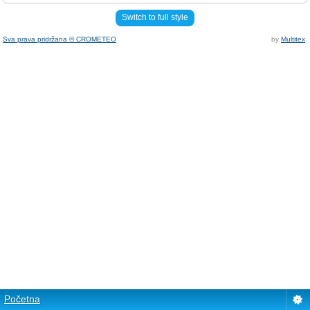
Switch to full style
Sva prava pridržana © CROMETEO
by
Multitex
.
Početna