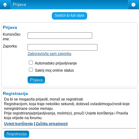
Prijava
Switch to full style
Prijava
Korisničko
ime:
Zaporka:
Zaboravio/la sam zaporku
Automatsko prijavljivanje
Sakrij moj online status
Registracija
Da bi se mogao/la prijaviti, moraš se registrirati.
Registracijom, koja traje nekoliko sekundi, dobivaš ovlasti/mogućnosti koje
neregistrirane osobe nemaju.
Prije registriranja/prijavljivanja, molim(o), prouči Uvjete korištenja i Pravila
koja vrijede na forumu.
Uvjeti korištenja
|
Zaštita privatnosti
Registracija