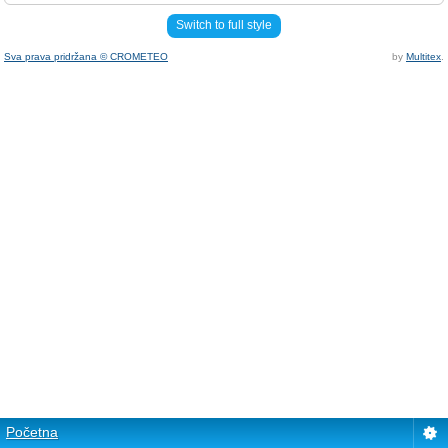
Switch to full style
Sva prava pridržana © CROMETEO
by
Multitex
.
Početna