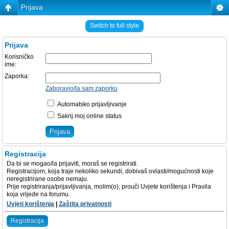
Prijava
Switch to full style
Prijava
Korisničko
ime:
Zaporka:
Zaboravio/la sam zaporku
Automatsko prijavljivanje
Sakrij moj online status
Registracija
Da bi se mogao/la prijaviti, moraš se registrirati.
Registracijom, koja traje nekoliko sekundi, dobivaš ovlasti/mogućnosti koje
neregistrirane osobe nemaju.
Prije registriranja/prijavljivanja, molim(o), prouči Uvjete korištenja i Pravila
koja vrijede na forumu.
Uvjeti korištenja
|
Zaštita privatnosti
Registracija