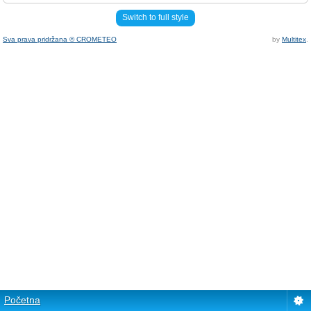
Switch to full style
Sva prava pridržana © CROMETEO
by
Multitex
.
Početna