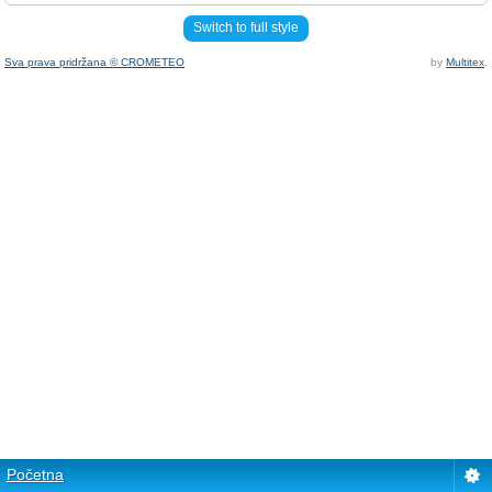
Switch to full style
Sva prava pridržana © CROMETEO
by
Multitex
.
Početna