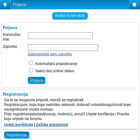
Prijava
Switch to full style
Prijava
Korisničko
ime:
Zaporka:
Zaboravio/la sam zaporku
Automatsko prijavljivanje
Sakrij moj online status
Registracija
Da bi se mogao/la prijaviti, moraš se registrirati.
Registracijom, koja traje nekoliko sekundi, dobivaš ovlasti/mogućnosti koje
neregistrirane osobe nemaju.
Prije registriranja/prijavljivanja, molim(o), prouči Uvjete korištenja i Pravila
koja vrijede na forumu.
Uvjeti korištenja
|
Zaštita privatnosti
Registracija