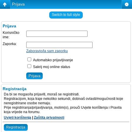
Prijava
Switch to full style
Prijava
Korisničko
ime:
Zaporka:
Zaboravio/la sam zaporku
Automatsko prijavljivanje
Sakrij moj online status
Registracija
Da bi se mogao/la prijaviti, moraš se registrirati.
Registracijom, koja traje nekoliko sekundi, dobivaš ovlasti/mogućnosti koje
neregistrirane osobe nemaju.
Prije registriranja/prijavljivanja, molim(o), prouči Uvjete korištenja i Pravila
koja vrijede na forumu.
Uvjeti korištenja
|
Zaštita privatnosti
Registracija