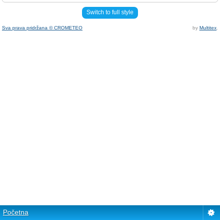
Switch to full style
Sva prava pridržana © CROMETEO
by
Multitex
.
Početna