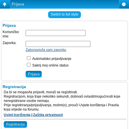
Prijava
Switch to full style
Prijava
Korisničko
ime:
Zaporka:
Zaboravio/la sam zaporku
Automatsko prijavljivanje
Sakrij moj online status
Registracija
Da bi se mogao/la prijaviti, moraš se registrirati.
Registracijom, koja traje nekoliko sekundi, dobivaš ovlasti/mogućnosti koje
neregistrirane osobe nemaju.
Prije registriranja/prijavljivanja, molim(o), prouči Uvjete korištenja i Pravila
koja vrijede na forumu.
Uvjeti korištenja
|
Zaštita privatnosti
Registracija