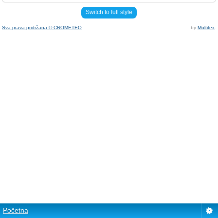
Switch to full style
Sva prava pridržana © CROMETEO
by
Multitex
.
Početna