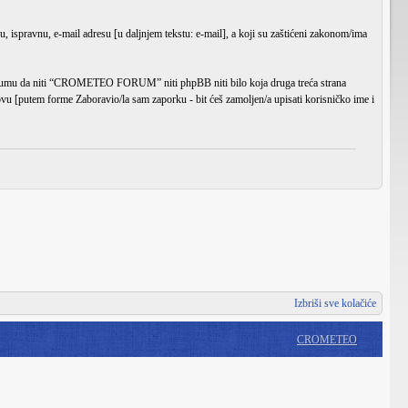
u, ispravnu, e-mail adresu [u daljnjem tekstu: e-mail], a koji su zaštićeni zakonom/ima
 na umu da niti “CROMETEO FORUM” niti phpBB niti bilo koja druga treća strana
 novu [putem forme
Zaboravio/la sam zaporku
- bit ćeš zamoljen/a upisati korisničko ime i
Izbriši sve kolačiće
CROMETEO