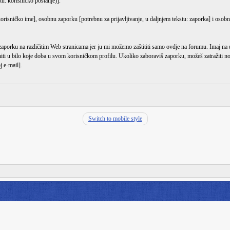
tu: korisničko postanje)].
korisničko ime], osobnu zaporku [potrebnu za prijavljivanje, u daljnjem tekstu: zaporka] i osobn
 zaporku na različitim Web stranicama jer ju mi možemo zaštititi samo ovdje na forumu. Imaj
niti u bilo koje doba u svom korisničkom profilu. Ukoliko zaboraviš zaporku, možeš zatražiti
j e-mail].
Switch to mobile style