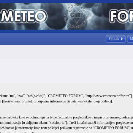
Pljusak
M
stu: “mi”, “nas”, “naš(a/e/i/u)”, “CROMETEO FORUM”, “http://www.crometeo.hr/forum”] i php
rištenjem foruma], prikupljene informacije [u daljnjem tekstu: tvoji podatci].
 datoteke koje se pohranjuju na tvoje računalo u preglednikovu mapu privremenog pohranjivan
u anonimnih sesija [u daljnjem tekstu: “session-id”]. Treći kolačić sadrži informacije o pregledav
šalješ/postaš [(informacije koje nam pošalješ prilikom registracije na “CROMETEO FORUM”, u da