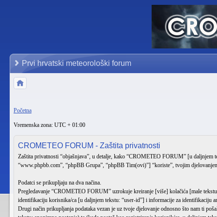
Prvi hrvatski meteorološki forum
Početna
Vremenska zona: UTC + 01:00
CROMETEO FORUM - Zaštita privatnosti
Zaštita privatnosti “objašnjava”, u detalje, kako “CROMETEO FORUM” [u daljnjem tek
“www.phpbb.com”, “phpBB Grupa”, “phpBB Tim(ovi)”] “koriste”, tvojim djelovanjem [ko
Podatci se prikupljaju na dva načina.
Pregledavanje “CROMETEO FORUM” uzrokuje kreiranje [više] kolačića [male tekstualne
identifikaciju korisnika/ca [u daljnjem tekstu: “user-id”] i informacije za identifikacij
Drugi način prikupljanja podataka vezan je uz tvoje djelovanje odnosno što nam ti po