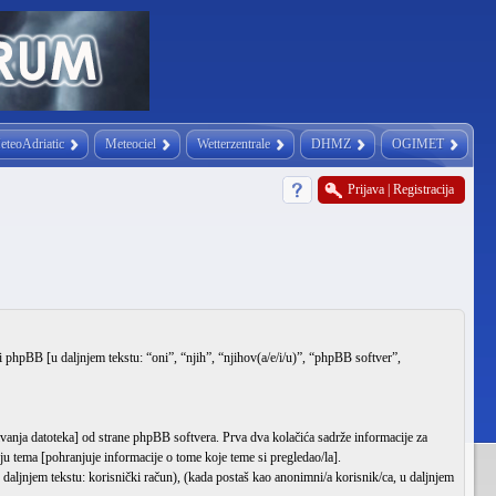
eteoAdriatic
Meteociel
Wetterzentrale
DHMZ
OGIMET
Prijava
|
Registracija
BB [u daljnjem tekstu: “oni”, “njih”, “njihov(a/e/i/u)”, “phpBB softver”,
ja datoteka] od strane phpBB softvera. Prva dva kolačića sadrže informacije za
anju tema [pohranjuje informacije o tome koje teme si pregledao/la].
ljnjem tekstu: korisnički račun), (kada postaš kao anonimni/a korisnik/ca, u daljnjem