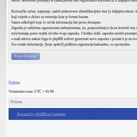
tekstu: anonimno postanje) te (kada postaš kao registriran/a korisnik/ca, u daljnjem teks
Korisnički račun, najmanje, sadrži jedinstveno identifikacijsko ime [u daljnjem tekstu: 
koji vrijede u državi na teritoriju koje je forum hostan.
Sam/a odlučuješ koje će od tih informacija biti javno dostupne.
Zaporka je zaštićena sigurnosnim mehanizmima, no, preporučam(o) da ne koristiš istu
neće/nemaju pravo tražiti od tebe tvoju zaporku. Ukoliko želiš, zaporku možeš promije
e-mail adresu nakon čega će phpBB softver generirati novu zaporku i poslati ti je na tvo
Sve ostale informacije, [koje upišeš] prilikom registracije/naknadno, su opcionalne.
Prijavljivanje
Početna
Vremenska zona: UTC + 01:00
Početna
Powered by phpBB on Crometeo