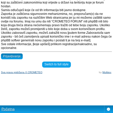
koji su zaštićeni zakonom/ima koji vrijede u državi na teritoriju koje je forum
hostan.
Sam/a odlučuješ koje će od tih informacija biti javno dostupne.
Zaporka je zaštićena sigurnosnim mehanizmima, no, preporučam(o) da ne
koristiš istu zaporku na različitim Web stranicama jer ju mi možemo zaštititi samo
ovdje na forumu. Imaj na umu da niti “CROMETEO FORUM” niti phpBB niti bilo
koja druga treća strana neće/nemaju pravo tražiti od tebe tvoju zaporku. Ukoliko
želiš, zaporku možeš promijeniti u bilo koje doba u svom korisničkom profilu.
Ukoliko zaboraviš zaporku, možeš zatražiti novu [putem forme
Zaboravio/la sam
zaporku
- bit ćeš zamoljen/a upisati korisničko ime i e-mail adresu nakon čega će
phpBB softver generirati novu zaporku i poslati ti je na tvoj e-mail].
Sve ostale informacije, [koje upišeš] prilikom registracije/naknadno, su
opcionalne.
Prijavljivanje
Switch to full style
Sva prava pridržana © CROMETEO
by
Multitex
.
Početna