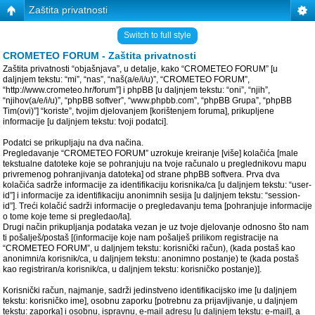
Zaštita privatnosti
Switch to full style
CROMETEO FORUM - Zaštita privatnosti
Zaštita privatnosti “objašnjava”, u detalje, kako “CROMETEO FORUM” [u
daljnjem tekstu: “mi”, “nas”, “naš(a/e/i/u)”, “CROMETEO FORUM”,
“http://www.crometeo.hr/forum”] i phpBB [u daljnjem tekstu: “oni”, “njih”,
“njihov(a/e/i/u)”, “phpBB softver”, “www.phpbb.com”, “phpBB Grupa”, “phpBB
Tim(ovi)”] “koriste”, tvojim djelovanjem [korištenjem foruma], prikupljene
informacije [u daljnjem tekstu: tvoji podatci].
Podatci se prikupljaju na dva načina.
Pregledavanje “CROMETEO FORUM” uzrokuje kreiranje [više] kolačića [male
tekstualne datoteke koje se pohranjuju na tvoje računalo u preglednikovu mapu
privremenog pohranjivanja datoteka] od strane phpBB softvera. Prva dva
kolačića sadrže informacije za identifikaciju korisnika/ca [u daljnjem tekstu: “user-
id”] i informacije za identifikaciju anonimnih sesija [u daljnjem tekstu: “session-
id”]. Treći kolačić sadrži informacije o pregledavanju tema [pohranjuje informacije
o tome koje teme si pregledao/la].
Drugi način prikupljanja podataka vezan je uz tvoje djelovanje odnosno što nam
ti pošalješ/postaš [(informacije koje nam pošalješ prilikom registracije na
“CROMETEO FORUM”, u daljnjem tekstu: korisnički račun), (kada postaš kao
anonimni/a korisnik/ca, u daljnjem tekstu: anonimno postanje) te (kada postaš
kao registriran/a korisnik/ca, u daljnjem tekstu: korisničko postanje)].
Korisnički račun, najmanje, sadrži jedinstveno identifikacijsko ime [u daljnjem
tekstu: korisničko ime], osobnu zaporku [potrebnu za prijavljivanje, u daljnjem
tekstu: zaporka] i osobnu, ispravnu, e-mail adresu [u daljnjem tekstu: e-mail], a