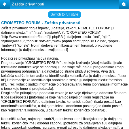
Zaštita privatnosti
Switch to full style
CROMETEO FORUM - Zaštita privatnosti
Zaštita privatnosti “objašnjava”, u detalje, kako “CROMETEO FORUM” [u
daljnjem tekstu: “mi”, “nas”, “naš(a/e/i/u)”, “CROMETEO FORUM”,
“http://www.crometeo.hr/forum”] i phpBB [u daljnjem tekstu: “oni”, “njih”,
“njihov(a/e/i/u)”, “phpBB softver”, “www.phpbb.com”, “phpBB Grupa”, “phpBB
Tim(ovi)”] “koriste”, tvojim djelovanjem [korištenjem foruma], prikupljene
informacije [u daljnjem tekstu: tvoji podatci].
Podatci se prikupljaju na dva načina.
Pregledavanje “CROMETEO FORUM” uzrokuje kreiranje [više] kolačića [male
tekstualne datoteke koje se pohranjuju na tvoje računalo u preglednikovu mapu
privremenog pohranjivanja datoteka] od strane phpBB softvera. Prva dva
kolačića sadrže informacije za identifikaciju korisnika/ca [u daljnjem tekstu: “user-
id”] i informacije za identifikaciju anonimnih sesija [u daljnjem tekstu: “session-
id”]. Treći kolačić sadrži informacije o pregledavanju tema [pohranjuje informacije
o tome koje teme si pregledao/la].
Drugi način prikupljanja podataka vezan je uz tvoje djelovanje odnosno što nam
ti pošalješ/postaš [(informacije koje nam pošalješ prilikom registracije na
“CROMETEO FORUM”, u daljnjem tekstu: korisnički račun), (kada postaš kao
anonimni/a korisnik/ca, u daljnjem tekstu: anonimno postanje) te (kada postaš
kao registriran/a korisnik/ca, u daljnjem tekstu: korisničko postanje)].
Korisnički račun, najmanje, sadrži jedinstveno identifikacijsko ime [u daljnjem
tekstu: korisničko ime], osobnu zaporku [potrebnu za prijavljivanje, u daljnjem
tekstu: zaporka] i osobnu, ispravnu, e-mail adresu [u daljnjem tekstu: e-mail], a