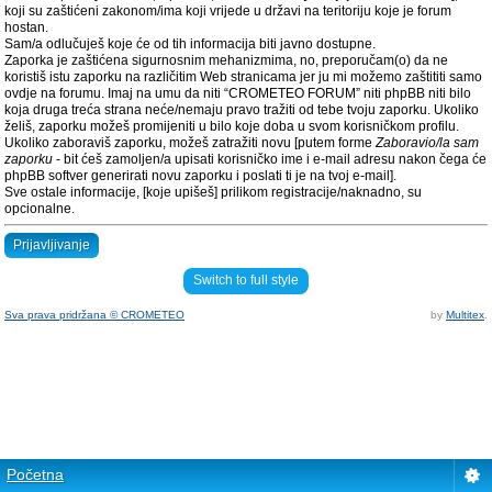
koji su zaštićeni zakonom/ima koji vrijede u državi na teritoriju koje je forum
hostan.
Sam/a odlučuješ koje će od tih informacija biti javno dostupne.
Zaporka je zaštićena sigurnosnim mehanizmima, no, preporučam(o) da ne
koristiš istu zaporku na različitim Web stranicama jer ju mi možemo zaštititi samo
ovdje na forumu. Imaj na umu da niti “CROMETEO FORUM” niti phpBB niti bilo
koja druga treća strana neće/nemaju pravo tražiti od tebe tvoju zaporku. Ukoliko
želiš, zaporku možeš promijeniti u bilo koje doba u svom korisničkom profilu.
Ukoliko zaboraviš zaporku, možeš zatražiti novu [putem forme
Zaboravio/la sam
zaporku
- bit ćeš zamoljen/a upisati korisničko ime i e-mail adresu nakon čega će
phpBB softver generirati novu zaporku i poslati ti je na tvoj e-mail].
Sve ostale informacije, [koje upišeš] prilikom registracije/naknadno, su
opcionalne.
Prijavljivanje
Switch to full style
Sva prava pridržana © CROMETEO
by
Multitex
.
Početna