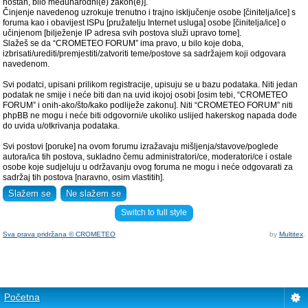
hostan, bilo međunarodni(e) zakon(e)].
Činjenje navedenog uzrokuje trenutno i trajno isključenje osobe [činitelja/ice] s
foruma kao i obavijest ISPu [pružatelju Internet usluga] osobe [činitelja/ice] o
učinjenom [bilježenje IP adresa svih postova služi upravo tome].
Slažeš se da “CROMETEO FORUM” ima pravo, u bilo koje doba,
izbrisati/urediti/premjestiti/zatvoriti teme/postove sa sadržajem koji odgovara
navedenom.
Svi podatci, upisani prilikom registracije, upisuju se u bazu podataka. Niti jedan
podatak ne smije i neće biti dan na uvid ikojoj osobi [osim tebi, “CROMETEO
FORUM” i onih-ako/što/kako podliježe zakonu]. Niti “CROMETEO FORUM” niti
phpBB ne mogu i neće biti odgovorni/e ukoliko uslijed hakerskog napada dođe
do uvida u/otkrivanja podataka.
Svi postovi [poruke] na ovom forumu izražavaju mišljenja/stavove/poglede
autora/ica tih postova, sukladno čemu administratori/ce, moderatori/ce i ostale
osobe koje sudjeluju u održavanju ovog foruma ne mogu i neće odgovarati za
sadržaj tih postova [naravno, osim vlastitih].
Switch to full style
Sva prava pridržana © CROMETEO
by
Multitex
.
Početna