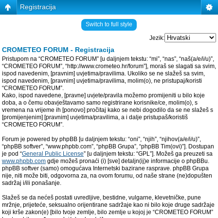
Registracija
Switch to full style
Jezik:
CROMETEO FORUM - Registracija
Pristupom na “CROMETEO FORUM” [u daljnjem tekstu: “mi”, “nas”, “naš(a/e/i/u)”,
“CROMETEO FORUM”, “http://www.crometeo.hr/forum”], moraš se slagati sa svim,
ispod navedenim, [pravnim] uvjetima/pravilima. Ukoliko se ne slažeš sa svim,
ispod navedenim, [pravnim] uvjetima/pravilima, molim(o), ne pristupaj/koristi
“CROMETEO FORUM”.
Kako, ispod navedene, [pravne] uvjete/pravila možemo promijeniti u bilo koje
doba, a o čemu obavještavamo samo registrirane korisnike/ce, molim(o), s
vremena na vrijeme ih [ponovo] pročitaj kako se nebi dogodilo da se ne slažeš s
[promijenjenim] [pravnim] uvjetima/pravilima, a i dalje pristupaš/koristiš
“CROMETEO FORUM”.
Forum je powered by phpBB [u daljnjem tekstu: “oni”, “njih”, “njihov(a/e/i/u)”,
“phpBB softver”, “www.phpbb.com”, “phpBB Grupa”, “phpBB Tim(ovi)”]. Dostupan
je pod “
General Public License
” [u daljnjem tekstu: “GPL”]. Možeš ga preuzeti sa
www.phpbb.com
gdje možeš pronaći (i) [sve] detaljn(ij)e informacije o phpBBu.
phpBB softver (samo) omogućava Internetski bazirane rasprave. phpBB Grupa
nije, niti može biti, odgovorna za, na ovom forumu, od naše strane (ne)dopušten
sadržaj i/ili ponašanje.
Slažeš se da nećeš postati uvredljive, bestidne, vulgarne, klevetničke, pune
mržnje, prijeteće, seksualno orijentirane sadržaje kao ni bilo koje druge sadržaje
koji krše zakon(e) [bilo tvoje zemlje, bilo zemlje u kojoj je “CROMETEO FORUM”