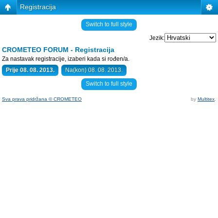
Registracija
Switch to full style
Jezik:
CROMETEO FORUM - Registracija
Za nastavak registracije, izaberi kada si rođen/a.
Prije 08. 08. 2013.
Na(kon) 08. 08. 2013.
Switch to full style
Sva prava pridržana © CROMETEO
by
Multitex
.