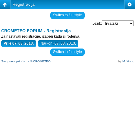
Registracija
Switch to full style
Jezik:
CROMETEO FORUM - Registracija
Za nastavak registracije, izaberi kada si rođen/a.
Prije 07. 08. 2013.
Na(kon) 07. 08. 2013.
Switch to full style
Sva prava pridržana © CROMETEO
by
Multitex
.