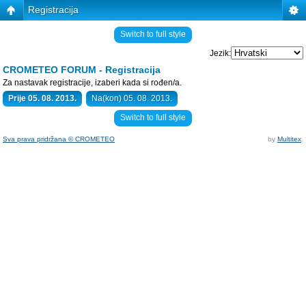
Registracija
Switch to full style
Jezik:
CROMETEO FORUM - Registracija
Za nastavak registracije, izaberi kada si rođen/a.
Prije 05. 08. 2013.
Na(kon) 05. 08. 2013.
Switch to full style
Sva prava pridržana © CROMETEO
by
Multitex
.