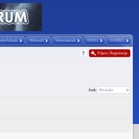
eteoAdriatic
Meteociel
Wetterzentrale
DHMZ
OGIMET
Prijava
|
Registracija
Jezik: