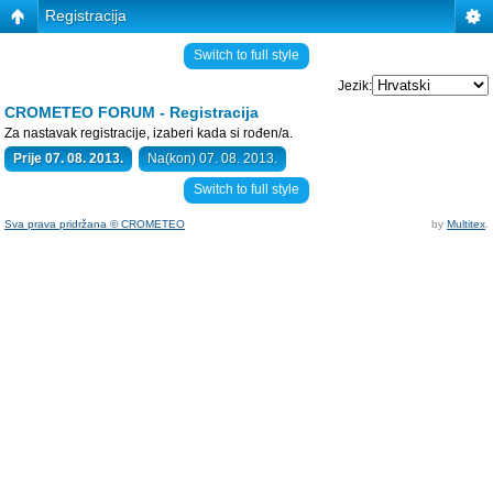
Registracija
Switch to full style
Jezik:
CROMETEO FORUM - Registracija
Za nastavak registracije, izaberi kada si rođen/a.
Prije 07. 08. 2013.
Na(kon) 07. 08. 2013.
Switch to full style
Sva prava pridržana © CROMETEO
by
Multitex
.