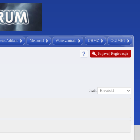
eteoAdriatic
Meteociel
Wetterzentrale
DHMZ
OGIMET
Prijava
|
Registracija
Jezik: