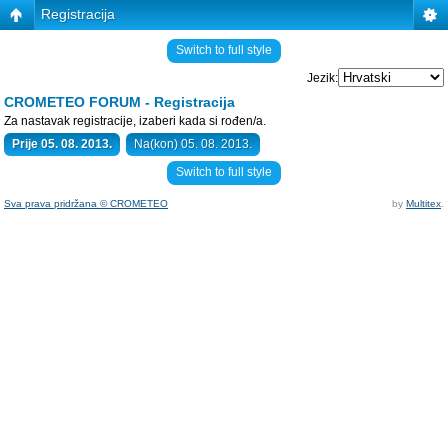
Registracija
Switch to full style
Jezik:
CROMETEO FORUM - Registracija
Za nastavak registracije, izaberi kada si rođen/a.
Prije 05. 08. 2013.
Na(kon) 05. 08. 2013.
Switch to full style
Sva prava pridržana © CROMETEO
by
Multitex
.