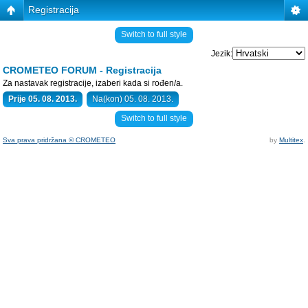
Registracija
Switch to full style
Jezik:
CROMETEO FORUM - Registracija
Za nastavak registracije, izaberi kada si rođen/a.
Prije 05. 08. 2013.
Na(kon) 05. 08. 2013.
Switch to full style
Sva prava pridržana © CROMETEO
by
Multitex
.