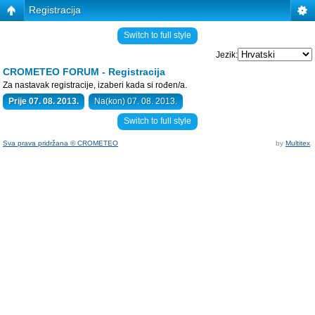
Registracija
Switch to full style
Jezik:
CROMETEO FORUM - Registracija
Za nastavak registracije, izaberi kada si rođen/a.
Prije 07. 08. 2013.
Na(kon) 07. 08. 2013.
Switch to full style
Sva prava pridržana © CROMETEO
by
Multitex
.