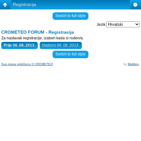
Registracija
Switch to full style
Jezik:
CROMETEO FORUM - Registracija
Za nastavak registracije, izaberi kada si rođen/a.
Prije 06. 08. 2013.
Na(kon) 06. 08. 2013.
Switch to full style
Sva prava pridržana © CROMETEO
by
Multitex
.