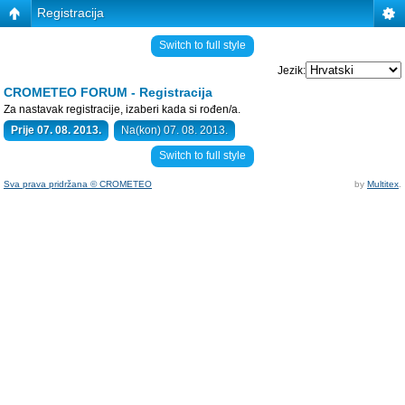
Registracija
Switch to full style
Jezik:
CROMETEO FORUM - Registracija
Za nastavak registracije, izaberi kada si rođen/a.
Prije 07. 08. 2013.
Na(kon) 07. 08. 2013.
Switch to full style
Sva prava pridržana © CROMETEO
by
Multitex
.