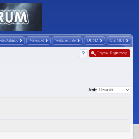
eteoAdriatic
Meteociel
Wetterzentrale
DHMZ
OGIMET
Prijava
|
Registracija
Jezik: