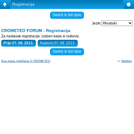
Registracija
Switch to full style
Jezik:
CROMETEO FORUM - Registracija
Za nastavak registracije, izaberi kada si rođen/a.
Prije 07. 08. 2013.
Na(kon) 07. 08. 2013.
Switch to full style
Sva prava pridržana © CROMETEO
by
Multitex
.