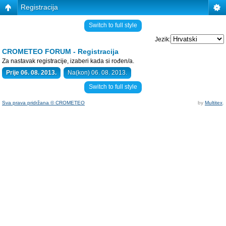
Registracija
Switch to full style
Jezik:
CROMETEO FORUM - Registracija
Za nastavak registracije, izaberi kada si rođen/a.
Prije 06. 08. 2013.
Na(kon) 06. 08. 2013.
Switch to full style
Sva prava pridržana © CROMETEO
by
Multitex
.