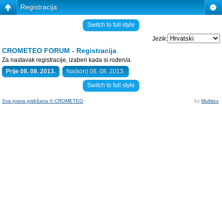
Registracija
Switch to full style
Jezik:
CROMETEO FORUM - Registracija
Za nastavak registracije, izaberi kada si rođen/a.
Prije 08. 08. 2013.
Na(kon) 08. 08. 2013.
Switch to full style
Sva prava pridržana © CROMETEO
by
Multitex
.