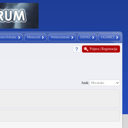
eteoAdriatic
Meteociel
Wetterzentrale
DHMZ
OGIMET
Prijava
|
Registracija
Jezik: