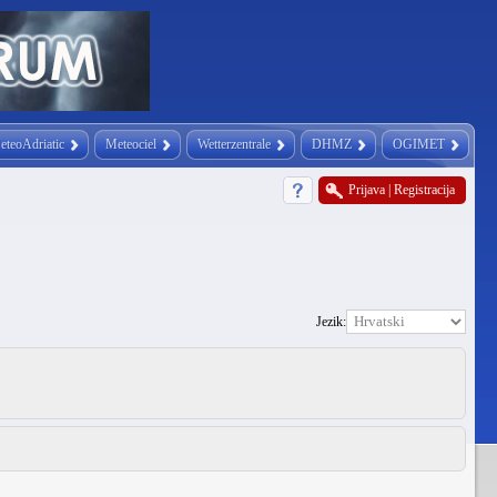
eteoAdriatic
Meteociel
Wetterzentrale
DHMZ
OGIMET
Prijava
|
Registracija
Jezik: