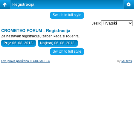
Registracija
Switch to full style
Jezik:
CROMETEO FORUM - Registracija
Za nastavak registracije, izaberi kada si rođen/a.
Prije 06. 08. 2013.
Na(kon) 06. 08. 2013.
Switch to full style
Sva prava pridržana © CROMETEO
by
Multitex
.