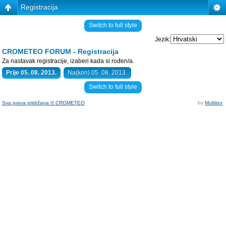
Registracija
Switch to full style
Jezik:
CROMETEO FORUM - Registracija
Za nastavak registracije, izaberi kada si rođen/a.
Prije 05. 08. 2013.
Na(kon) 05. 08. 2013.
Switch to full style
Sva prava pridržana © CROMETEO
by
Multitex
.