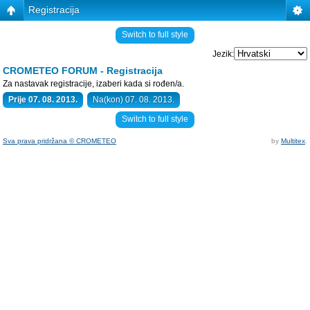
Registracija
Switch to full style
Jezik:
CROMETEO FORUM - Registracija
Za nastavak registracije, izaberi kada si rođen/a.
Prije 07. 08. 2013.
Na(kon) 07. 08. 2013.
Switch to full style
Sva prava pridržana © CROMETEO
by
Multitex
.