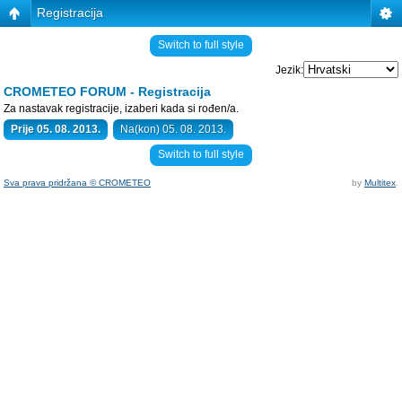
Registracija
Switch to full style
Jezik:
CROMETEO FORUM - Registracija
Za nastavak registracije, izaberi kada si rođen/a.
Prije 05. 08. 2013.
Na(kon) 05. 08. 2013.
Switch to full style
Sva prava pridržana © CROMETEO
by
Multitex
.