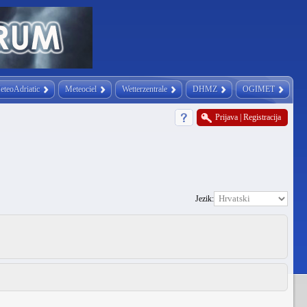
eteoAdriatic
Meteociel
Wetterzentrale
DHMZ
OGIMET
Prijava
|
Registracija
Jezik: