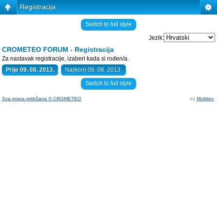
Registracija
Switch to full style
Jezik:
CROMETEO FORUM - Registracija
Za nastavak registracije, izaberi kada si rođen/a.
Prije 09. 08. 2013.
Na(kon) 09. 08. 2013.
Switch to full style
Sva prava pridržana © CROMETEO
by
Multitex
.