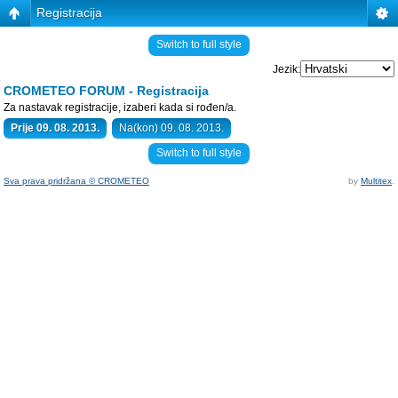
Registracija
Switch to full style
Jezik:
CROMETEO FORUM - Registracija
Za nastavak registracije, izaberi kada si rođen/a.
Prije 09. 08. 2013.
Na(kon) 09. 08. 2013.
Switch to full style
Sva prava pridržana © CROMETEO
by
Multitex
.