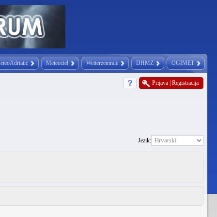
eteoAdriatic
Meteociel
Wetterzentrale
DHMZ
OGIMET
Prijava
|
Registracija
Jezik: