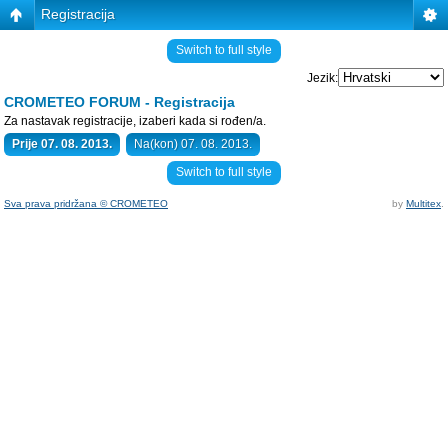
Registracija
Switch to full style
Jezik:
CROMETEO FORUM - Registracija
Za nastavak registracije, izaberi kada si rođen/a.
Prije 07. 08. 2013.
Na(kon) 07. 08. 2013.
Switch to full style
Sva prava pridržana © CROMETEO
by
Multitex
.