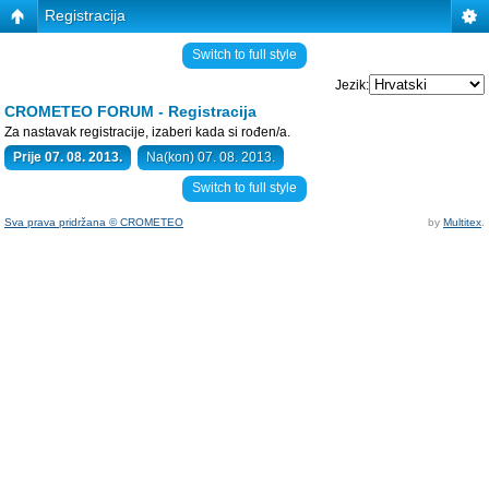
Registracija
Switch to full style
Jezik:
CROMETEO FORUM - Registracija
Za nastavak registracije, izaberi kada si rođen/a.
Prije 07. 08. 2013.
Na(kon) 07. 08. 2013.
Switch to full style
Sva prava pridržana © CROMETEO
by
Multitex
.