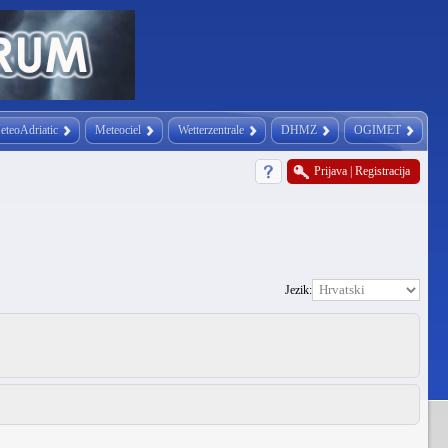
eteoAdriatic
Meteociel
Wetterzentrale
DHMZ
OGIMET
Prijava
|
Registracija
Jezik: