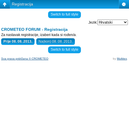
Registracija
Switch to full style
Jezik:
CROMETEO FORUM - Registracija
Za nastavak registracije, izaberi kada si rođen/a.
Prije 08. 08. 2013.
Na(kon) 08. 08. 2013.
Switch to full style
Sva prava pridržana © CROMETEO
by
Multitex
.