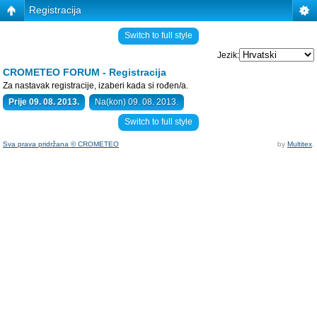
Registracija
Switch to full style
Jezik:
CROMETEO FORUM - Registracija
Za nastavak registracije, izaberi kada si rođen/a.
Prije 09. 08. 2013.
Na(kon) 09. 08. 2013.
Switch to full style
Sva prava pridržana © CROMETEO
by
Multitex
.