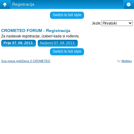
Registracija
Switch to full style
Jezik:
CROMETEO FORUM - Registracija
Za nastavak registracije, izaberi kada si rođen/a.
Prije 07. 08. 2013.
Na(kon) 07. 08. 2013.
Switch to full style
Sva prava pridržana © CROMETEO
by
Multitex
.