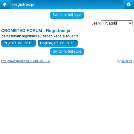
Registracija
Switch to full style
Jezik:
CROMETEO FORUM - Registracija
Za nastavak registracije, izaberi kada si rođen/a.
Prije 07. 08. 2013.
Na(kon) 07. 08. 2013.
Switch to full style
Sva prava pridržana © CROMETEO
by
Multitex
.