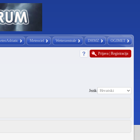
eteoAdriatic
Meteociel
Wetterzentrale
DHMZ
OGIMET
Prijava
|
Registracija
Jezik: