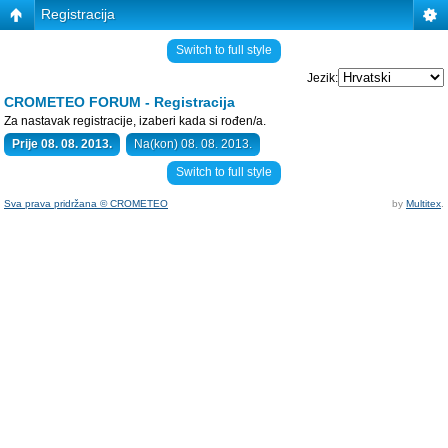
Registracija
Switch to full style
Jezik:
CROMETEO FORUM - Registracija
Za nastavak registracije, izaberi kada si rođen/a.
Prije 08. 08. 2013.
Na(kon) 08. 08. 2013.
Switch to full style
Sva prava pridržana © CROMETEO
by
Multitex
.