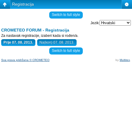
Registracija
Switch to full style
Jezik:
CROMETEO FORUM - Registracija
Za nastavak registracije, izaberi kada si rođen/a.
Prije 07. 08. 2013.
Na(kon) 07. 08. 2013.
Switch to full style
Sva prava pridržana © CROMETEO
by
Multitex
.